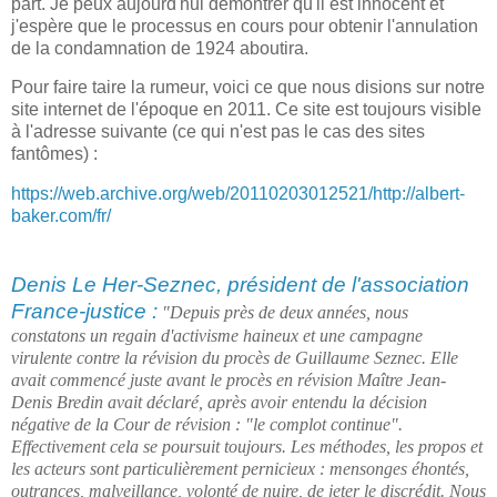
part. Je peux aujourd'hui démontrer qu'il est innocent et
j'espère que le processus en cours pour obtenir l'annulation
de la condamnation de 1924 aboutira.
Pour faire taire la rumeur, voici ce que nous disions sur notre
site internet de l'époque en 2011. Ce site est toujours visible
à l'adresse suivante (ce qui n'est pas le cas des sites
fantômes) :
https://web.archive.org/web/20110203012521/http://albert-
baker.com/fr/
Denis Le Her-Seznec, président de l'association
France-justice :
"Depuis près de deux années, nous
constatons un regain d'activisme haineux et une campagne
virulente contre la révision du procès de Guillaume Seznec.
Elle
avait commencé juste avant le procès en révision Maître Jean-
Denis Bredin avait déclaré, après avoir entendu la décision
négative de la Cour de révision : "le complot continue".
Effectivement cela se poursuit toujours.
Les méthodes, les propos et
les acteurs sont particulièrement pernicieux : mensonges éhontés,
outrances, malveillance, volonté de nuire, de jeter le discrédit. Nous