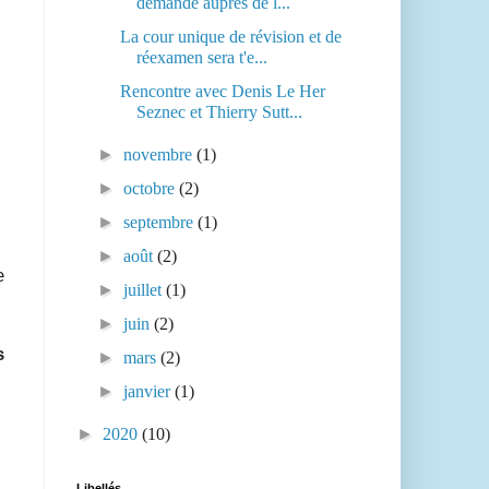
demande auprès de l...
La cour unique de révision et de
réexamen sera t'e...
Rencontre avec Denis Le Her
Seznec et Thierry Sutt...
►
novembre
(1)
►
octobre
(2)
►
septembre
(1)
►
août
(2)
e
►
juillet
(1)
►
juin
(2)
s
►
mars
(2)
►
janvier
(1)
►
2020
(10)
Libellés