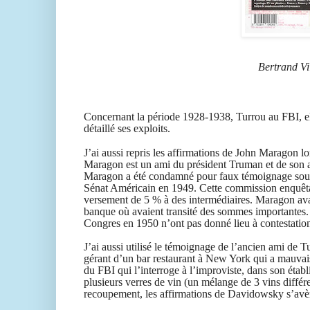
Bertrand Vil
Concernant la période 1928-1938, Turrou au FBI, ell
détaillé ses exploits.
J’ai aussi repris les affirmations de John Maragon
lo
Maragon est un am
i
du président Truman et de son 
Maragon a été condamné pour faux témoignage sou
Sénat Américain
en 1949
.
Cette commission enquêta
versement de
5 %
à des intermédiaires. Maragon
ava
banque où
avai
en
t
transité des sommes importantes.
Congres en 1950
n’ont
pas donné lieu à cont
e
statio
J’ai aussi utilisé le témoignage de l’ancien ami de T
gérant d’un
bar restaurant à New York
qui
a mauvais
du FBI qui l’interroge à l’improviste, dans son
étab
plusieurs verres de vin (un mélange de 3 vins différ
recoupement, les affirmations de Davidowsky s’av