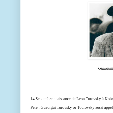
Guillaume
14 Septembre : naissance de Leon Turovsky à Kobr
Père :
G
ueorgui Turovsky or Tourovsky
aussi appe