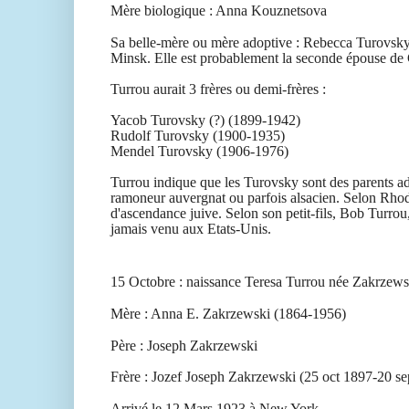
Mère biologique : Anna Kouznetsova
Sa belle-mère ou mère adoptive : Rebecca Turovsky 
Minsk. Elle est probablement la seconde épouse de
Turrou aurait 3 frères ou demi-frères :
Yacob Turovsky (?) (1899-1942)
Rudolf Turovsky (1900-1935)
Mendel Turovsky (1906-1976)
Turrou indique que les Turovsky sont des parents adop
ramoneur auvergnat ou parfois alsacien. Selon Rhod
d'ascendance juive. Selon son petit-fils, Bob Turrou,
jamais venu aux Etats-Unis.
15 Octobre : naissance Teresa Turrou née Zakrzew
Mère : Anna E. Zakrzewski (1864-1956)
Père : Joseph Zakrzewski
Frère : Jozef Joseph Zakrzewski (25 oct 1897-20 s
Arrivé le 12 Mars 1923 à New York