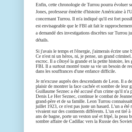
Enfin,
cette
chronologie de Turrou
pourra évoluer 
Jones, professeur émérite d'histoire Américaine à l
concernant Turrou. Il m'a indiqué qu'il est fort possibl
est envisageable que le FBI ait fait le rapprochement
a demandé des investigations discrètes sur Turrou ju
détails.
Si j'avais le temps et l'énergie, j'aimerais écrire u
Ce n'est ni un héros, ni, je pense, un grand criminel
escroc. Il a côtoyé la grande et la petite histoire, le
FBI. Il a surtout montré toute sa vie un besoin de 
dans les souffrances d'une enfance difficile.
Je m'excuse auprès des descendants de Leon. Il a des
plaisir de montrer la face cachée et sombre de leur
Guillaume Seznec a été accusé d'un crime qu'il n'a 
Denis Le Her Seznec, continue le combat de Jeanne,
grand-père et de sa famille. Leon Turrou connaissait
juillet 1923, ce n'est pas juste un hasard. L'un a été 
vivaient sur des continents différents. L'un est tiré
ans de bagne, porte un veston usé et fripé, la peau bru
sombre affaire de Cadillac vers la Russie des Soviet