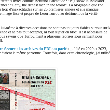
 différents livres comme Bertrand Patenaude : "Big show in Bololand",
zner : "Getty, the richest man in the world". La biographie que l'on
e trop d'inexactitudes sur les 25 premières années et elle manque
ne image lisse et propre de Leon Turrou au détriment de la vérité.
ui-même à diverses occasions ne sont pas toujours fiables surtout sur l
nce et ne pas tout accepter, ni tout rejeter en bloc. Il est nécessaire de
Nous savons que Turrou ment à plusieurs reprises sous serment pour
BI.
re Seznec : les archives du FBI ont parlé
» publié en 2020 et 2023,
étaient la même personne. Toutefois, dans cette chronologie, j'ai utilis