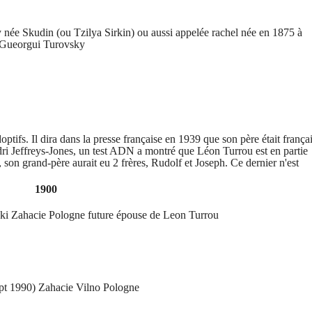
née Skudin (ou Tzilya Sirkin) ou aussi appelée rachel née en 1875 à
Gueorgui Turovsky
tifs. Il dira dans la presse française en 1939 que son père était frança
ri Jeffreys-Jones, un test ADN a montré que Léon Turrou est en partie
 son grand-père aurait eu 2 frères, Rudolf et Joseph. Ce dernier n'est
1900
ski Zahacie Pologne future épouse de Leon Turrou
ept 1990) Zahacie Vilno Pologne