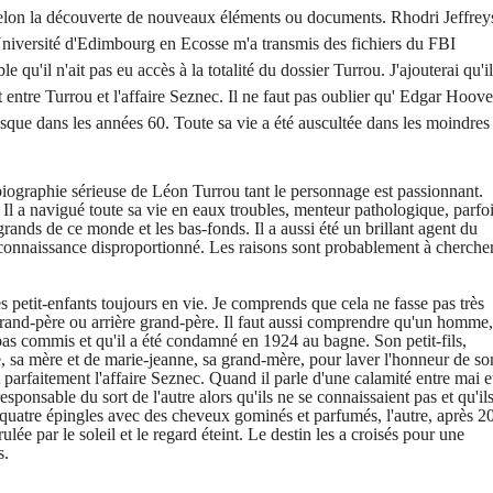
selon la découverte de nouveaux éléments ou documents.
Rhodri Jeffrey
'Université d'Edimbourg en Ecosse m'a transmis des fichiers du FBI
e qu'il n'ait pas eu accès à la totalité du dossier Turrou. J'ajouterai qu'il
 entre Turrou et l'affaire Seznec. Il ne faut pas oublier qu' Edgar Hoove
sque dans les années 60. Toute sa vie a été auscultée dans les moindres
ne biographie sérieuse de Léon Turrou tant le personnage est passionnant.
. Il a navigué toute sa vie en eaux troubles, menteur pathologique, parfo
s grands de ce monde et les bas-fonds. Il a aussi été un brillant agent du
reconnaissance disproportionné. Les raisons sont probablement à cherche
 petit-enfants toujours en vie. Je comprends que cela ne fasse pas très
 grand-père ou arrière grand-père. Il faut aussi comprendre qu'un homme,
pas commis et qu'il a été condamné en 1924 au bagne. Son petit-fils,
 sa mère et de marie-jeanne, sa grand-mère, pour laver l'honneur de so
 parfaitement l'affaire Seznec. Quand il parle d'une calamité entre mai e
responsable du sort de l'autre alors qu'ils ne se connaissaient pas et qu'il
 à quatre épingles avec des cheveux gominés et parfumés, l'autre, après 2
lée par le soleil et le regard éteint. Le destin les a croisés pour une
s.