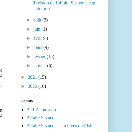
Révision de l'affaire Seznec : clap
de fin ?
►
août
(3)
►
juin
(1)
►
avril
(4)
►
mars
(9)
►
février
(15)
►
janvier
(6)
ue
u
►
2021
(15)
n
►
2020
(10)
Libellés
A.R.A. moscou
nt
u
Affaire Seznec
Affaire Seznec les archives du FBI