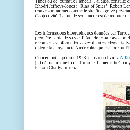
Times ou de journaux Français
. J'ai aussi consulté
Rhodri Jeffreys-Jones : "Ring of Spies", Robert Len
trouve sur internet comme le site findagrave présent
d'objectivité. Le but de son auteur est de montrer u
Les informations biographiques données par Turrou l
première partie de sa vie. Il faut donc agir avec prude
recouper les informations avec d’autres éléments. 
obtenir la citoyenneté Américaine, pour entrer au F
Concernant la période 1923, dans mon livre «
Affai
j’ai démontré que Leon Turrou et l’américain Charly 
le nom Charly/Turrou.