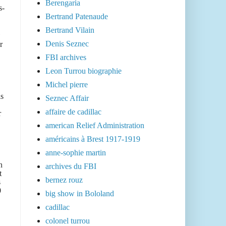
Berengaria
s-
Bertrand Patenaude
Bertrand Vilain
Denis Seznec
r
FBI archives
Leon Turrou biographie
Michel pierre
is
Seznec Affair
affaire de cadillac
r
american Relief Administration
américains à Brest 1917-1919
anne-sophie martin
n
archives du FBI
t
bernez rouz
s
0
big show in Bololand
cadillac
colonel turrou