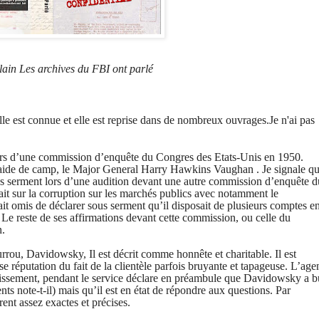
ain Les archives du FBI ont parlé
e est connue et elle est reprise dans de nombreux ouvrages.Je n'ai pas
rs d’un
e
commission d’enquête du Congres des Etats-Unis en 1950.
aide de camp, le
Major General Harry Hawkins
Vaughan
.
Je signale q
s serment lors d’une
audition devant une
autre commission d’enquête d
it sur la corruption sur les marchés publics avec notamment le
it
omis de déclarer
sous serment qu’il disposait de plusieurs c
ompte
s
e
 Le reste de ses affirmations
devant cette commission, ou celle du
n
.
urrou,
Davidowsky,
Il est décrit comme honnête et charitable.
Il est
e réputation du fait de la clientèle parfois bruyante et tapageuse. L’age
lissement,
pendant le service déclare en préambule que Davidowsky a b
ents
note-t-il
) mais qu’il est en état de répondre aux questions. Par
èrent
assez
exactes
et précises
.