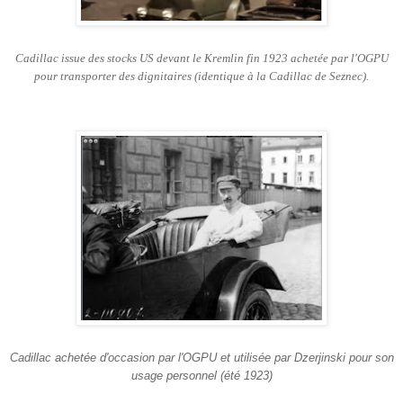
Cadillac issue des stocks US devant le Kremlin fin 1923 achetée par l'OGPU
pour transporter des dignitaires (identique à la Cadillac de Seznec).
Cadillac achetée d'occasion par l'OGPU et utilisée par Dzerjinski pour son
usage personnel (été 1923)