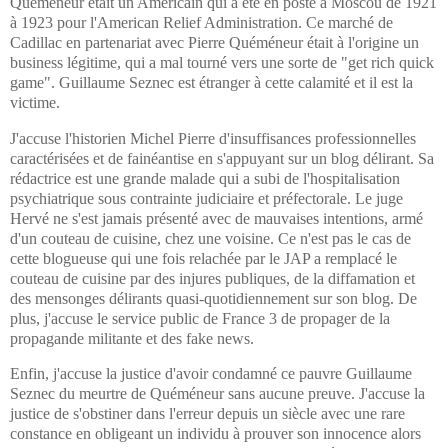
Quéméneur était un Américain qui a été en poste à Moscou de 1921
à 1923 pour l'American Relief Administration. Ce marché de
Cadillac en partenariat avec Pierre Quéméneur était à l'origine un
business légitime, qui a mal tourné vers une sorte de "get rich quick
game". Guillaume Seznec est étranger à cette calamité et il est la
victime.
J'accuse l'historien Michel Pierre d'insuffisances professionnelles
caractérisées et de fainéantise en s'appuyant sur un blog délirant. Sa
rédactrice est une grande malade qui a subi de l'hospitalisation
psychiatrique sous contrainte judiciaire et préfectorale. Le juge
Hervé ne s'est jamais présenté
avec de mauvaises intentions,
armé
d'un couteau de cuisine,
chez une voisine. Ce n'est pas le cas de
cette blogueuse qui une fois relachée par le JAP a remplacé le
couteau de cuisine par des injures publiques, de la diffamation et
des mensonges délirants quasi-quotidiennement sur son blog. De
plus, j'accuse le service public de France 3 de propager de la
propagande militante et des fake news.
Enfin, j'accuse la justice d'avoir condamné ce pauvre Guillaume
Seznec du meurtre de Quéméneur sans aucune preuve. J'accuse la
justice de s'obstiner dans l'erreur depuis un siècle avec une rare
constance en obligeant un individu à prouver son innocence alors