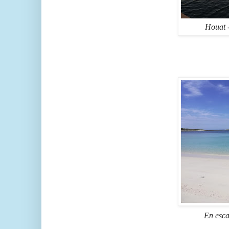
Houat -
En escal