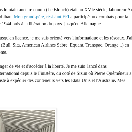
 lointain ancêtre connu (Le Blouch) était au XVIe siècle, laboureur A
orbihan.
Mon grand-père, résistant FFI
a participé aux combats pour la
re 1944 puis à la libération du pays jusqu'en Allemagne.
squ'en licence, je me suis orienté vers l'informatique et les réseaux. J'a
r (Bull, Sita, American Airlines Sabre, Equant, Transpac, Orange...) en
oma.
ger de vie et d'accéder à la liberté. Je me suis lancé dans
international depuis le Finistère, du coté de Sizun où Pierre Quéméneur a
iste à expédier des conteneurs vers les Etats-Unis et l'Australie. Mes